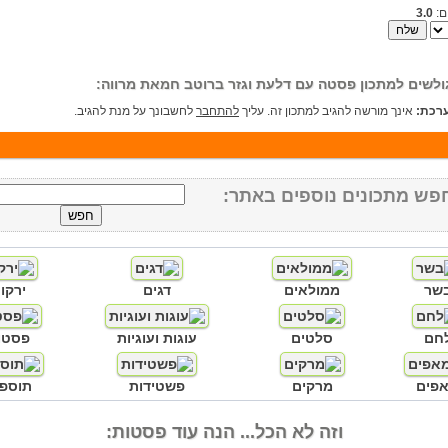
ם:
3.0
ולשים למתכון פסטה עם דלעת וגזר ברוטב חמאת מרווה:
רכת:
אינך מורשה להגיב למתכון זה. עליך
להתחבר
לחשבונך על מנת להגיב.
פש מתכונים נוספים באתר:
שר
ממולאים
דגים
ירקו
חם
סלטים
עוגות ועוגיות
פסטו
פים
מרקים
פשטידות
תוספו
וזה לא הכל... הנה עוד פסטות: