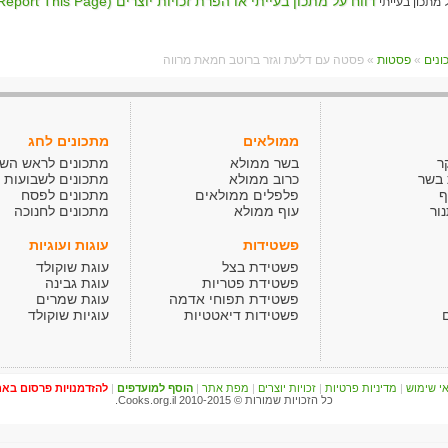
דווח על מתכון בעייתי או הפרת זכויות יוצרים (Report This Page)
»
פסטות
» פסטה עם דלעת וגזר ברוטב חמאת מרווה
ממולאים
מתכונים לחג
ר
בשר ממולא
מתכונים לראש הש
 בשר
כרוב ממולא
מתכונים לשבועות
ף
פלפלים ממולאים
מתכונים לפסח
ור
עוף ממולא
מתכונים לחנוכה
פשטידות
עוגות ועוגיות
פשטידת בצל
עוגת שוקולד
פשטידת פטריות
עוגת גבינה
פשטידת תפוחי אדמה
עוגת שמרים
פשטידות דיאטטיות
עוגיות שוקולד
י שימוש
|
מדיניות פרטיות
|
זכויות יוצרים
|
מפת אתר
|
הוסף למועדפים
|
להזדמנויות פרסום בא
כל הזכויות שמורות © Cooks.org.il 2010-2015.