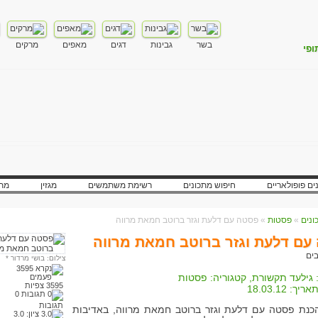
בשר
גבינות
דגים
מאפים
מרקים
ופי
ים פופולאריים
חיפוש מתכונים
רשימת משתמשים
מגזין
מתכ
»
פסטות
» פסטה עם דלעת וגזר ברוטב חמאת מרווה
עם דלעת וגזר ברוטב חמאת מרווה
צילום: בושי מרדור
*
גילעד תקשורת
, קטגוריה:
פסטות
3595 צפיות
אריך:
18.03.12
0
תגובות
כנת פסטה עם דלעת וגזר ברוטב חמאת מרווה, באדיבות
ציון:
3.0