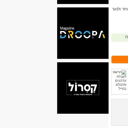
תר ולנער
ה