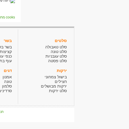
cooks מתכונים
סלטים
בשר
סלט טאבולה
בשר בק
סלט טונה
קציצות
סלט עגבניות
כנפי עו
סלט פסטה
עוף בתנ
ירקות
דגים
בישול צמחוני
אמנון
חצילים
טונה
ירקות מבושלים
סלמון
סלט ירקות
סרדינים
תנא