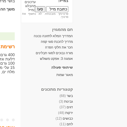
בושי מרד
במייל:
משך ההכ
פרטיותך מובטחת. לא נחשוף את
פרטיך.
חם מהמגזין
המדריך המלא לתזונה נכונה
מדריך להכנת סוגי קפה
רשימת 
הכר את חלקי הפרה
מורה נבוכים לסוגי תבלינים
400 ג
אומגה 3: אפקט משולש
דלעת וגז
100 גרם חמאה
15 עלי מרווה טריה
שיתופי פעולה
מלח ים, 
מאגר שמות
קטגוריות מתכונים
בשר
(68)
גבינות
(3)
דגים
(37)
ירקות
(48)
כבושים
(12)
לחם
(11)