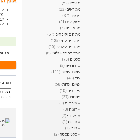
אופן הה
מאפים
(52)
ממולאים
(23)
לה
מד
מרקים
(37)
לב
משקאות
(21)
לצ
מתאבנים
(2)
מתוקים וקינוחים
(57)
מתכונים לחג
(135)
מתכונים לילדים
(10)
מתכונים ללא גלוטן
(8)
תגיות
סלטים
(70)
סנדוויצים
(5)
עוגות ועוגיות
(111)
עוף
(43)
רוצים 
עמים ועדות
(58)
פירות ים
(10)
פסטות
(37)
פרטיותך 
»
איטריות
(0)
»
לזניה
(3)
»
מקרוני
(2)
»
נודלס
(1)
»
ניוקי
(1)
»
סלט פסטה
(2)