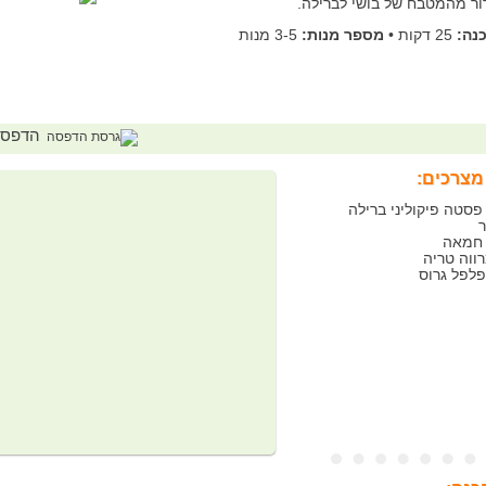
ור מהמטבח של בושי לברילה.
נה:
25 דקות
•
מספר מנות:
3-5 מנות
הדפס
מצרכים:
רם פסטה פיקוליני ברילה
ר
פלפל גרוס