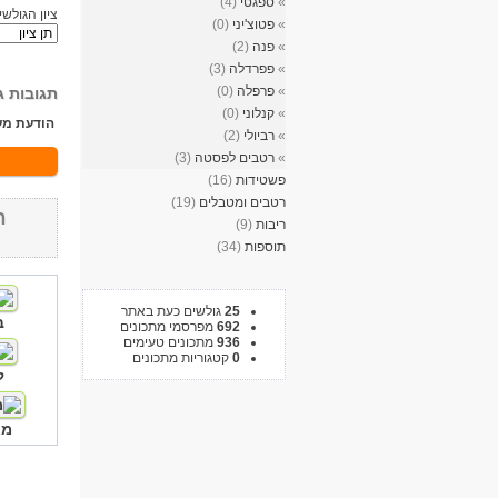
»
ספגטי
(4)
ציון הגולשי
»
פטוצ'יני
(0)
»
פנה
(2)
»
פפרדלה
(3)
»
פרפלה
(0)
תגובות ג
»
קנלוני
(0)
הודעת מע
»
רביולי
(2)
»
רטבים לפסטה
(3)
פשטידות
(16)
רטבים ומטבלים
(19)
ח
ריבות
(9)
תוספות
(34)
25
גולשים כעת באתר
ב
692
מפרסמי מתכונים
936
מתכונים טעימים
0
קטגוריות מתכונים
ל
מא