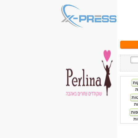
ת
ת
ת