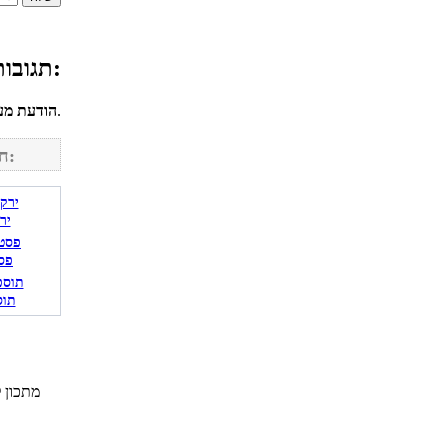
תגובות גולשים למתכון עוגת גבינה אפויה בציפוי קצפת ופירות:
לחשבונך על מנת להגיב.
הודעת מע
חפש מתכונים נוספים באתר:
יר
פס
תוס
מתכון 