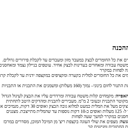
ים את כל החומרים לבצק במעבד מזון ומעבדים עד לקבלת פירורים גדולים.
משטח עבודה ומאחדים בעדינות לבצק אחיד. עוטפים בניילון נצמד ומאחסנים
ים את כל החומרים למלית בקערה ומקציפים במקצפה ידנית עד לקבלת קר
מחממים את התנור לחום בינוני– נמוך (160 מעלות) ומשמנים את התבנית או התבניות
אפייה
: מקמחים קלות משטח עבודה ומרדדים עליו את הבצק לעיגול הגדול
מעט יותר מקוטר התבנית ובעובי 2 מ"מ. מעבירים לתבנית ומהדקים היטב לתחתית
ולדפנות. יוצקים מעל את המלית כמעט למלוא גובה הבצק ואופים 30 דקות, מנמי
חום התנור ל- 125 מעלות ואופים כ-10 דקות נוספות עד שהמלית מתייצבת. מצננים
הגשה
: מצפים את שולי העוגה בקצפת ריצ' מן המיכל המוכן, מסדרים במרכז