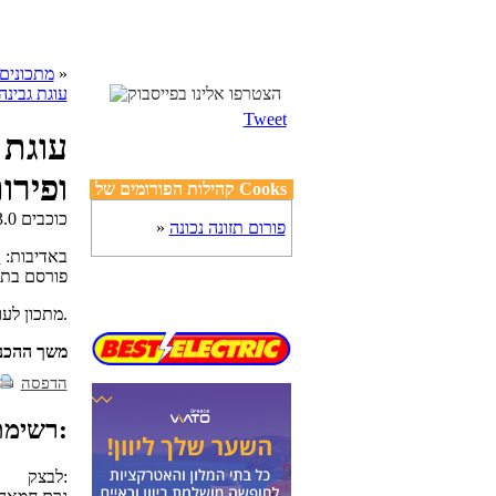
»
cooks מתכונים
עוגת גבינה
Tweet
עוגת 
ופירו
קהילות הפורומים של Cooks
פורום תזונה נכונה
»
באדיבות:
ר
פורסם בת
מתכון לעוגת גבינה אפויה במלית קרם עשיר מעוטרת בשלל פירות העונה.
משך ההכנ
הדפסה
רשימת מצרכים:
לבצק: