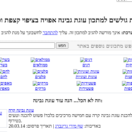
רכת:
אינך מורשה להגיב למתכון זה. עליך
להתחבר
קות
דגים
ממולאים
בשר
טות
עוגות ועוגיות
סלטים
לחם
פות
פשטידות
מרקים
מאפים
וזה לא הכל... הנה עוד עוגת גבינה:
עוגת גבינה קרה
להכנת עוגת גבינה קרה עם חמישה מרכיבים בלבד! פשוט להכנה וטעים
בטירוף.
באדיבות:
שף מירי גרינברג
| תאריך פרסום: 20.03.14