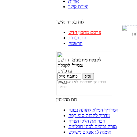
אודות
יצירת קשר
לוח בקרה אישי
פרסם מתכון חדש
התחברות
הרשמה
לקבלת מתכונים
במייל:
פרטיותך מובטחת. לא נחשוף את
פרטיך.
חם מהמגזין
המדריך המלא לתזונה נכונה
מדריך להכנת סוגי קפה
הכר את חלקי הפרה
מורה נבוכים לסוגי תבלינים
אומגה 3: אפקט משולש