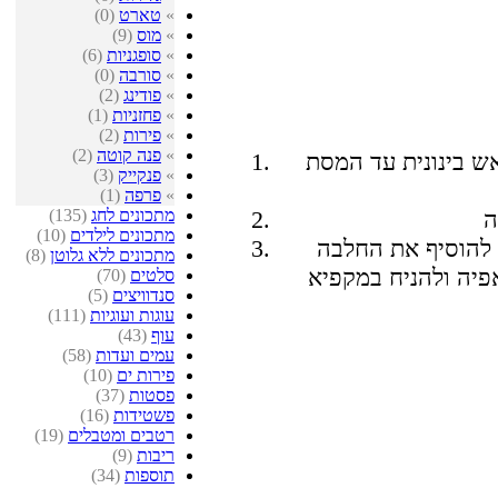
»
טארט
(0)
»
מוס
(9)
»
סופגניות
(6)
»
סורבה
(0)
»
פודינג
(2)
»
פחזניות
(1)
»
פירות
(2)
»
פנה קוטה
(2)
ש בינונית עד המסת
»
פנקייק
(3)
»
פרפה
(1)
מתכונים לחג
(135)
מתכונים לילדים
(10)
 להוסיף את החלבה
מתכונים ללא גלוטן
(8)
אפיה ולהניח במקפיא
סלטים
(70)
סנדוויצים
(5)
עוגות ועוגיות
(111)
עוף
(43)
עמים ועדות
(58)
פירות ים
(10)
פסטות
(37)
פשטידות
(16)
רטבים ומטבלים
(19)
ריבות
(9)
תוספות
(34)