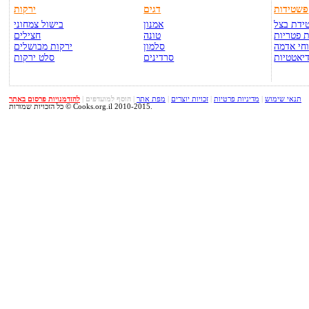
פשטידות
דגים
ירקות
ידת בצל
אמנון
בישול צמחוני
 פטריות
טונה
חצילים
חי אדמה
סלמון
ירקות מבושלים
יאטטיות
סרדינים
סלט ירקות
תנאי שימוש
|
מדיניות פרטיות
|
זכויות יוצרים
|
מפת אתר
|
הוסף למועדפים
|
להזדמנויות פרסום באתר
כל הזכויות שמורות © Cooks.org.il 2010-2015.