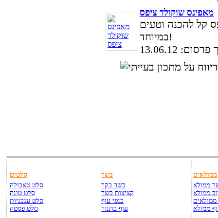
מאפינס שוקולד ציפס
ס קל להכנה וטעים
במיוחד!
סום: 13.06.12
ממולאים
בשר
סלטים
ר ממולא
בשר בקר
סלט טאבולה
ב ממולא
קציצות בשר
סלט טונה
ממולאים
כנפי עוף
סלט עגבניות
ף ממולא
עוף בתנור
סלט פסטה