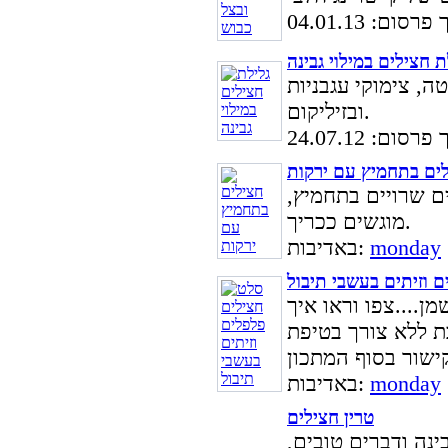
סום: 04.01.13
ת חצילים במילוי גבינה
ה, צימוקי עגבניות
ובזיליקום.
סום: 24.07.12
ים בתחמיץ עם ירקות
ם שרויים בתחמיץ,
מוגשים ככריך.
monday
באדיבות:
 וזיתים בעשבי תיבול
ן....צפו וראו איך
ת ללא צורך בטיפת
ישור בסוף המתכון
monday
באדיבות:
טרין חצילים
ינה ודברים טובים,