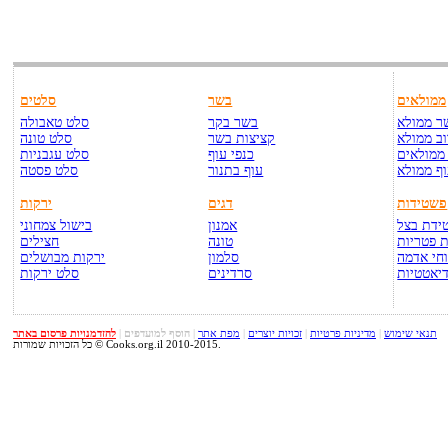
ממולאים
בשר
סלטים
ר ממולא
בשר בקר
סלט טאבולה
ב ממולא
קציצות בשר
סלט טונה
ממולאים
כנפי עוף
סלט עגבניות
ף ממולא
עוף בתנור
סלט פסטה
פשטידות
דגים
ירקות
ידת בצל
אמנון
בישול צמחוני
 פטריות
טונה
חצילים
חי אדמה
סלמון
ירקות מבושלים
יאטטיות
סרדינים
סלט ירקות
תנאי שימוש
|
מדיניות פרטיות
|
זכויות יוצרים
|
מפת אתר
|
הוסף למועדפים
|
להזדמנויות פרסום באתר
כל הזכויות שמורות © Cooks.org.il 2010-2015.