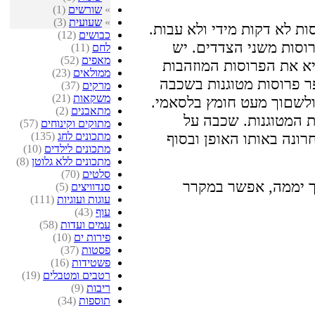
»
שורשים
(1)
»
שעועית
(3)
ות לא דקות מידי ולא עבות.
כבושים
(12)
וסות משני הצדדים. יש
לחם
(11)
מאפים
(52)
יא את הפרוסות המוזהבות
ממולאים
(23)
ר פרוסות מטוגנות בשכבה
מרקים
(37)
משקאות
(21)
לשםוך מעט חומץ בלסאמי.
מתאבנים
(2)
 המטוגנות. שכבה על
מתוקים וקינוחים
(57)
מתכונים לחג
(135)
ונה באותו האופן ובסוף
מתכונים לילדים
(10)
מתכונים ללא גלוטן
(8)
סלטים
(70)
סנדוויצים
(5)
עוגות ועוגיות
(111)
עוף
(43)
עמים ועדות
(58)
פירות ים
(10)
פסטות
(37)
פשטידות
(16)
רטבים ומטבלים
(19)
ריבות
(9)
תוספות
(34)