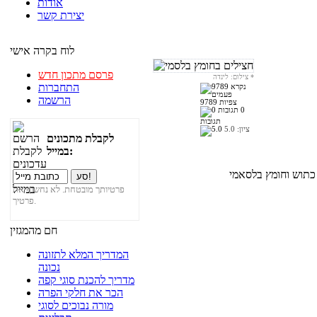
אודות
יצירת קשר
לוח בקרה אישי
פרסם מתכון חדש
*
צילום: לינדה
התחברות
הרשמה
9789 צפיות
0
תגובות
ציון:
5.0
לקבלת מתכונים
במייל:
פרטיותך מובטחת. לא נחשוף את
פרטיך.
חם מהמגזין
המדריך המלא לתזונה
נכונה
מדריך להכנת סוגי קפה
הכר את חלקי הפרה
מורה נבוכים לסוגי