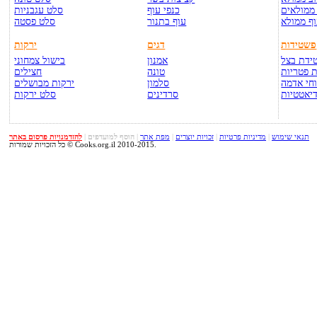
ממולאים
כנפי עוף
סלט עגבניות
ף ממולא
עוף בתנור
סלט פסטה
פשטידות
דגים
ירקות
ידת בצל
אמנון
בישול צמחוני
 פטריות
טונה
חצילים
חי אדמה
סלמון
ירקות מבושלים
יאטטיות
סרדינים
סלט ירקות
תנאי שימוש
|
מדיניות פרטיות
|
זכויות יוצרים
|
מפת אתר
|
הוסף למועדפים
|
להזדמנויות פרסום באתר
כל הזכויות שמורות © Cooks.org.il 2010-2015.