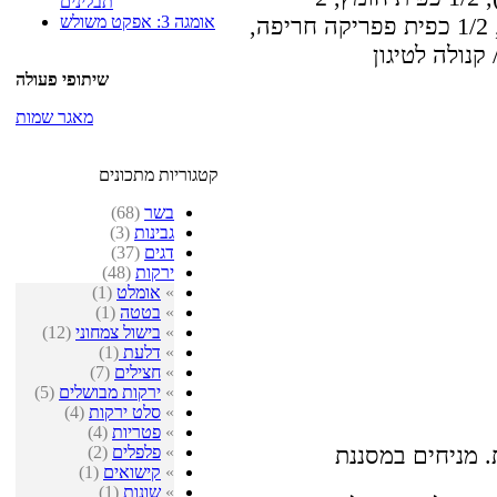
תבלינים
אומגה 3: אפקט משולש
פטרוזיליה טרייה, פלפל שחור גרוס גס, 1/2 כפית פפריקה חריפה,
שיתופי פעולה
מאגר שמות
קטגוריות מתכונים
בשר
(68)
גבינות
(3)
דגים
(37)
ירקות
(48)
»
אומלט
(1)
»
בטטה
(1)
»
בישול צמחוני
(12)
»
דלעת
(1)
»
חצילים
(7)
»
ירקות מבושלים
(5)
»
סלט ירקות
(4)
»
פטריות
(4)
. מניחים במסננת
»
פלפלים
(2)
»
קישואים
(1)
»
שונות
(1)