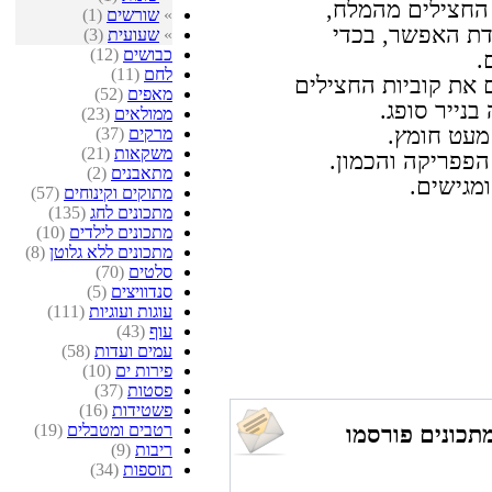
החצילים מהמלח,
»
שורשים
(1)
דת האפשר, בכדי
»
שעועית
(3)
כבושים
(12)
.
לחם
(11)
 את קוביות החצילים
מאפים
(52)
נייר סופג.
ממולאים
(23)
מעט חומץ.
מרקים
(37)
משקאות
(21)
הפפריקה והכמון.
מתאבנים
(2)
מגישים.
מתוקים וקינוחים
(57)
מתכונים לחג
(135)
מתכונים לילדים
(10)
מתכונים ללא גלוטן
(8)
סלטים
(70)
סנדוויצים
(5)
עוגות ועוגיות
(111)
עוף
(43)
עמים ועדות
(58)
פירות ים
(10)
פסטות
(37)
פשטידות
(16)
רטבים ומטבלים
(19)
תכונים פורסמו
ריבות
(9)
תוספות
(34)