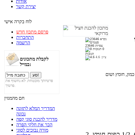
אודות
יצירת קשר
לוח בקרה אישי
פרסם מתכון חדש
התחברות
הרשמה
23646 צפיות
0
תגובות
ציון:
4.6
לקבלת מתכונים
במייל:
פרטיותך מובטחת. לא נחשוף את
פרטיך.
חם מהמגזין
המדריך המלא לתזונה
נכונה
מדריך להכנת סוגי קפה
הכר את חלקי הפרה
מורה נבוכים לסוגי
2 חצילים בינוניים, שבבי שום (שום יבש), 1/2 כפית חומץ,