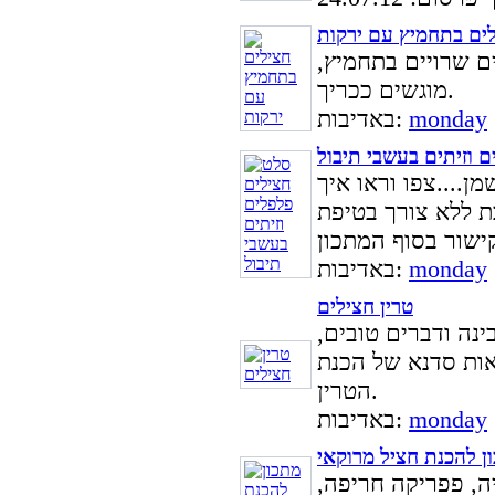
ים בתחמיץ עם ירקות
ם שרויים בתחמיץ,
מוגשים ככריך.
monday
באדיבות:
 וזיתים בעשבי תיבול
ן....צפו וראו איך
ת ללא צורך בטיפת
ישור בסוף המתכון
monday
באדיבות:
טרין חצילים
ינה ודברים טובים,
אות סדנא של הכנת
הטרין.
monday
באדיבות:
ן להכנת חציל מרוקאי
יה, פפריקה חריפה,