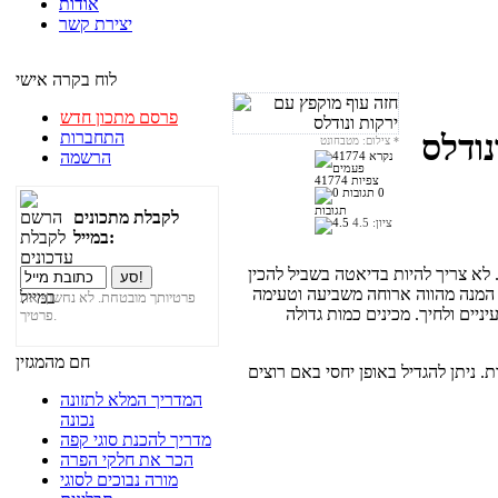
אודות
יצירת קשר
לוח בקרה אישי
פרסם מתכון חדש
התחברות
נודלס
*
צילום: מטבחונט
הרשמה
41774 צפיות
0
תגובות
לקבלת מתכונים
ציון:
4.5
במייל:
 לא צריך להיות בדיאטה בשביל להכין
 המנה מהווה ארוחה משביעה וטעימה
פרטיותך מובטחת. לא נחשוף את
ניים ולחיך. מכינים כמות גדולה
פרטיך.
חם מהמגזין
ים ל-5 מנות. ניתן להגדיל באופן יחסי באם רוצים
המדריך המלא לתזונה
נכונה
מדריך להכנת סוגי קפה
הכר את חלקי הפרה
מורה נבוכים לסוגי