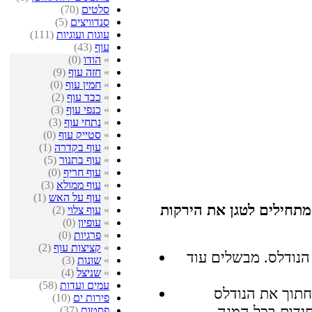
סלטים
(70)
סנדוויצים
(5)
עוגות ועוגיות
(111)
עוף
(43)
»
הודו
(0)
»
חזה עוף
(9)
»
חמין עוף
(0)
»
כבד עוף
(2)
»
כנפי עוף
(3)
»
נתחי עוף
(3)
»
סטייק עוף
(0)
»
עוף בקדרה
(1)
»
עוף בתנור
(5)
»
עוף חריף
(0)
»
עוף ממולא
(3)
»
עוף על האש
(1)
תחילים לטגן את הירקות
»
עוף צלוי
(2)
»
עופיון
(0)
»
פרגיות
(0)
»
קציצות עוף
(2)
הנודלס. מבשלים עוד
»
שונות
(3)
»
שניצל
(4)
עמים ועדות
(58)
חתוך את הנודלס
פירות ים
(10)
פסטות
(37)