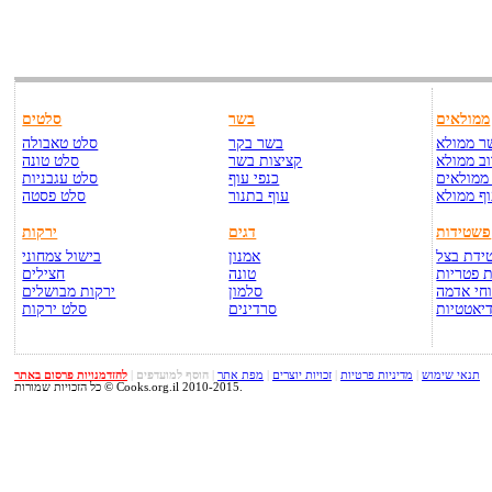
ממולאים
בשר
סלטים
ר ממולא
בשר בקר
סלט טאבולה
ב ממולא
קציצות בשר
סלט טונה
ממולאים
כנפי עוף
סלט עגבניות
ף ממולא
עוף בתנור
סלט פסטה
פשטידות
דגים
ירקות
ידת בצל
אמנון
בישול צמחוני
 פטריות
טונה
חצילים
חי אדמה
סלמון
ירקות מבושלים
יאטטיות
סרדינים
סלט ירקות
תנאי שימוש
|
מדיניות פרטיות
|
זכויות יוצרים
|
מפת אתר
|
הוסף למועדפים
|
להזדמנויות פרסום באתר
כל הזכויות שמורות © Cooks.org.il 2010-2015.