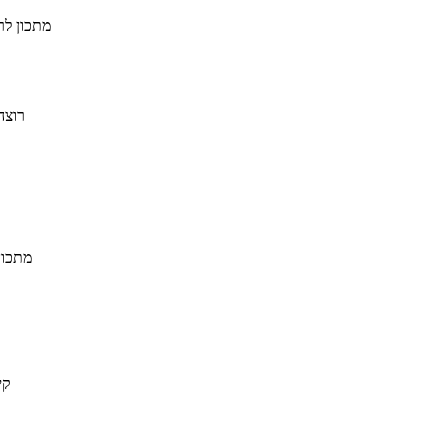
מתכון לר
רוצה
מתכון
קי