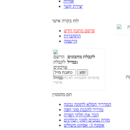
אודות
יצירת קשר
לוח בקרה אישי
פרסם מתכון חדש
התחברות
הרשמה
לקבלת מתכונים
במייל:
שת
פרטיותך מובטחת. לא נחשוף את
פרטיך.
חם מהמגזין
המדריך המלא לתזונה נכונה
מדריך להכנת סוגי קפה
הכר את חלקי הפרה
מורה נבוכים לסוגי תבלינים
אומגה 3: אפקט משולש