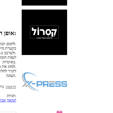
אופן ההכנה:
לחמם תנור ל-175 מעלות צלזיוס.
בקערת מיקס
ולערבב כ-5 דקות.
לנפות חומר
באיטיות.
למזוג את המסה לתבניות ולאפות בתנור חם כ-35 דקות או עד שקיסם יוצא יבש.
לקרר לחלוט
העוגה.
הדפסה
תגיות:
חמאה
אבקת