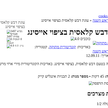
ראש השנה
» עוגת דבש קלאסית בציפוי אייסינג
דבש קלאסית בציפוי אייסינג
3497 צפיות
0
תגובות
ציון:
4.0
באדיבות:
קונדיטורית מתוקה
, קטגוריה:
ראש השנה
ריך:
12.09.11
 בטעם דבש קלאסית, בציפוי אייסינג. באדיבות הקונדיטורית מירי ארזי מר
:
45 דקות
•
מספר מנות:
2 תבניות אינגליש קייק
נולה