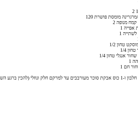
אה/מרגרינה מומסת פושרת
ת קמח מנופה
ת אפייה
 לשתייה
ז מוסקט טחון
'ר טחון
ל שחור אנגלי טחון
הה
שחור חם
לאייסינג: 1 חלבון ו-1 כוס אבקת סוכר מעורבבים עד למרקם חלק ונוזלי (להכין ברגע ה