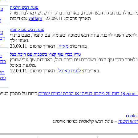
עוגת דבש חלבית
| תאריך פרסום: 23.09.11
yaffapr
באדיבות:
עוגת דבש עם קינמון
 לראש השנה להכנת עוגת דבש נימוכה וטעימה, עם קינמון, מעט ברנדי
ואגוזי מלך.
באדיבות:
מאיה
| תאריך פרסום: 23.09.11
טריו כבדי עוף קצוץ בשכבות עם ריבת בצל
 לטריו כבדי עוף קצוץ בשכבות עם ריבת בצל, באדיבות שף עדי שוורץ
מלגעת באוכל.
באדיבות:
לגעת באוכל
| תאריך פרסום: 12.09.11
יות יוצרים (Report This Page)
ראש השנה
» עוגת דבש קלאסית בציפוי אייסינג