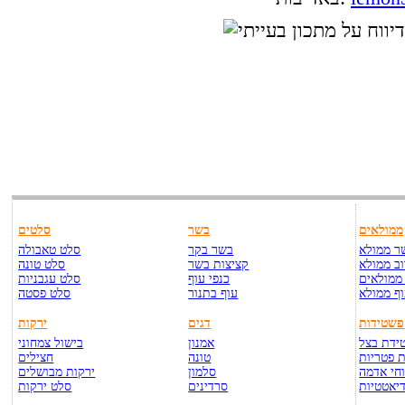
ממולאים
בשר
סלטים
ר ממולא
בשר בקר
סלט טאבולה
ב ממולא
קציצות בשר
סלט טונה
ממולאים
כנפי עוף
סלט עגבניות
ף ממולא
עוף בתנור
סלט פסטה
פשטידות
דגים
ירקות
ידת בצל
אמנון
בישול צמחוני
 פטריות
טונה
חצילים
חי אדמה
סלמון
ירקות מבושלים
יאטטיות
סרדינים
סלט ירקות