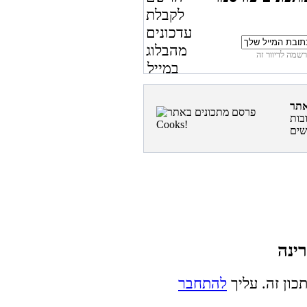
בות
כון זה. עליך
להתחבר