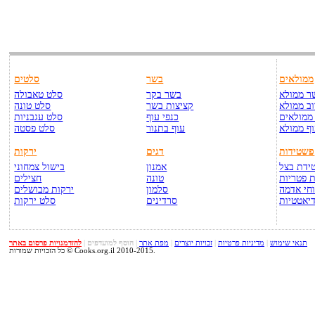
ממולאים
בשר
סלטים
ר ממולא
בשר בקר
סלט טאבולה
ב ממולא
קציצות בשר
סלט טונה
ממולאים
כנפי עוף
סלט עגבניות
ף ממולא
עוף בתנור
סלט פסטה
פשטידות
דגים
ירקות
ידת בצל
אמנון
בישול צמחוני
 פטריות
טונה
חצילים
חי אדמה
סלמון
ירקות מבושלים
יאטטיות
סרדינים
סלט ירקות
תנאי שימוש
|
מדיניות פרטיות
|
זכויות יוצרים
|
מפת אתר
|
הוסף למועדפים
|
להזדמנויות פרסום באתר
כל הזכויות שמורות © Cooks.org.il 2010-2015.