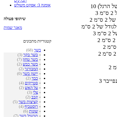
תבלינים
אומגה 3: אפקט משולש
של הרגל)
מ
שיתופי פעולה
 ס"מ
ל של 2 ס"מ
מאגר שמות
ס"מ
קטגוריות מתכונים
בשר
(68)
»
בשר בקר
(3)
»
בשר טחון
(7)
»
בשר כבש
(2)
»
המבורגר
(2)
»
יישון בשר
(0)
»
כבד
(2)
פייבר
»
סטייקים
(4)
»
על האש
(2)
»
צלי
(3)
»
קבב
(2)
»
קציצות בשר
(5)
»
רוסטביף
(4)
»
שונות
(6)
»
תבשיל בשר
(7)