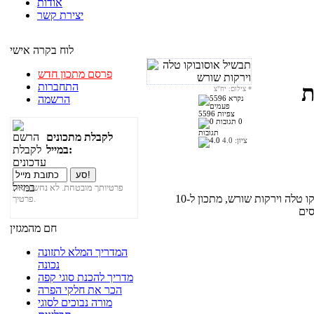
אודות
יצירת קשר
לוח בקרה אישי
פרסם מתכון חדש
התחברות
ת
*
צילום: יח"צ
הרשמה
5596 צפיות
0
תגובות
לקבלת מתכונים
ציון:
4.0
במייל:
פרטיותך מובטחת. לא נחשוף את
מתכון למנת חג עיקרית, חגיגית במיוחד: תבשיל אוסובוקו טלה וירקות שורש, מתכון ל-10
פרטיך.
חם מהמגזין
המדריך המלא לתזונה
נכונה
מדריך להכנת סוגי קפה
הכר את חלקי הפרה
מורה נבוכים לסוגי