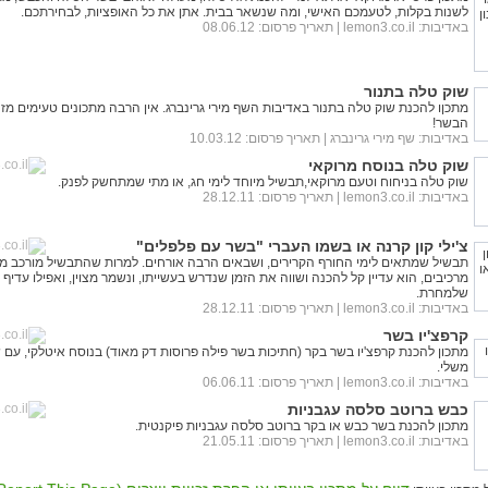
לשנות בקלות, לטעמכם האישי, ומה שנשאר בבית. אתן את כל האופציות, לבחירתכם.
באדיבות:
lemon3.co.il
| תאריך פרסום: 08.06.12
שוק טלה בתנור
מתכןו להכנת שוק טלה בתנור באדיבות השף מירי גרינברג. אין הרבה מתכונים טעימים מז
הבשר!
באדיבות:
שף מירי גרינברג
| תאריך פרסום: 10.03.12
שוק טלה בנוסח מרוקאי
שוק טלה בניחוח וטעם מרוקאי,תבשיל מיוחד לימי חג, או מתי שמתחשק לפנק.
באדיבות:
lemon3.co.il
| תאריך פרסום: 28.12.11
צ'ילי קון קרנה או בשמו העברי "בשר עם פלפלים"
תבשיל שמתאים לימי החורף הקרירים, ושבאים הרבה אורחים. למרות שהתבשיל מורכב 
מרכיבים, הוא עדיין קל להכנה ושווה את הזמן שנדרש בעשייתו, ונשמר מצוין, ואפילו עדיף 
שלמחרת.
באדיבות:
lemon3.co.il
| תאריך פרסום: 28.12.11
קרפצ'יו בשר
מתכון להכנת קרפצ'יו בשר בקר (חתיכות בשר פילה פרוסות דק מאוד) בנוסח איטלקי, עם 
משלי.
באדיבות:
lemon3.co.il
| תאריך פרסום: 06.06.11
כבש ברוטב סלסה עגבניות
מתכון להכנת בשר כבש או בקר ברוטב סלסה עגבניות פיקנטית.
באדיבות:
lemon3.co.il
| תאריך פרסום: 21.05.11