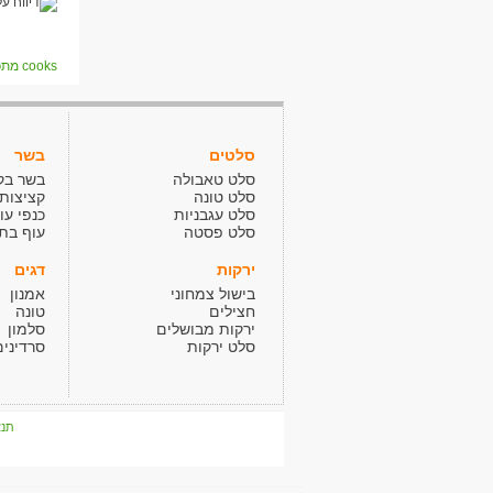
cooks מתכונים
סלטים
בשר
סלט טאבולה
בשר בק
סלט טונה
קציצות
סלט עגבניות
כנפי עו
סלט פסטה
עוף בתנ
ירקות
דגים
בישול צמחוני
אמנון
חצילים
טונה
ירקות מבושלים
סלמון
סלט ירקות
סרדינים
תנא