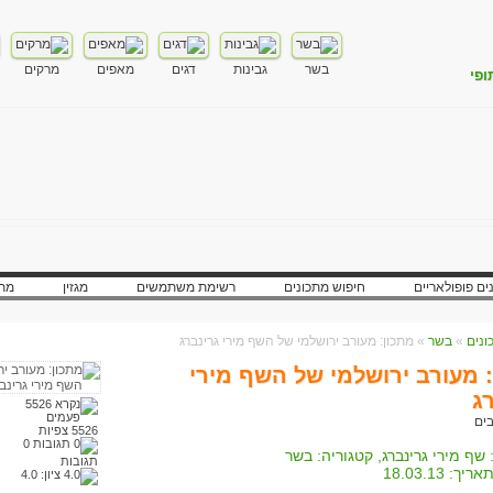
בשר
גבינות
דגים
מאפים
מרקים
ופי
ים פופולאריים
חיפוש מתכונים
רשימת משתמשים
מגזין
מתכ
»
בשר
» מתכון: מעורב ירושלמי של השף מירי גרינברג
 מעורב ירושלמי של השף מירי
ג
5526 צפיות
0
שף מירי גרינברג
, קטגוריה:
בשר
תגובות
אריך:
18.03.13
ציון:
4.0