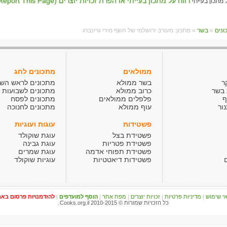
דווח על מתכון בעייתי או הפרת זכויות יוצרים (Report This Page)
»
בשר
» מתכון: מעורב ירושלמי של השף מירי גרינברג
ממולאים
מתכונים לחג
ר
בשר ממולא
מתכונים לראש הש
 בשר
כרוב ממולא
מתכונים לשבועות
ף
פלפלים ממולאים
מתכונים לפסח
ור
עוף ממולא
מתכונים לחנוכה
פשטידות
עוגות ועוגיות
פשטידת בצל
עוגת שוקולד
פשטידת פטריות
עוגת גבינה
פשטידת תפוחי אדמה
עוגת שמרים
פשטידות דיאטטיות
עוגיות שוקולד
י שימוש
|
מדיניות פרטיות
|
זכויות יוצרים
|
מפת אתר
|
הוסף למועדפים
|
להזדמנויות פרסום בא
כל הזכויות שמורות © Cooks.org.il 2010-2015.