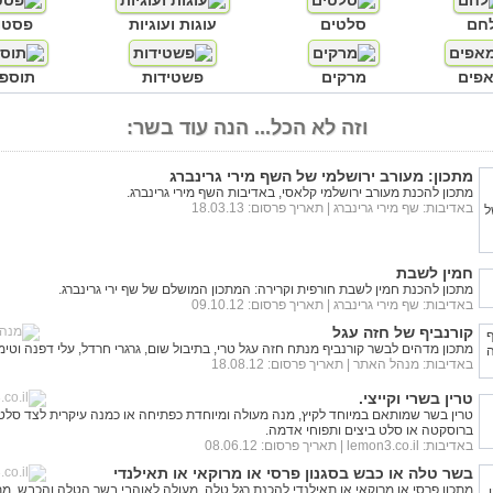
חם
סלטים
עוגות ועוגיות
פסטו
פים
מרקים
פשטידות
תוספו
וזה לא הכל... הנה עוד בשר:
מתכון: מעורב ירושלמי של השף מירי גרינברג
מתכון להכנת מעורב ירושלמי קלאסי, באדיבות השף מירי גרינברג.
באדיבות:
שף מירי גרינברג
| תאריך פרסום: 18.03.13
חמין לשבת
מתכון להכנת חמין לשבת חורפית וקרירה: המתכון המושלם של שף ירי גרינברג.
באדיבות:
שף מירי גרינברג
| תאריך פרסום: 09.10.12
קורנביף של חזה עגל
מתכון מדהים לבשר קורנביף מנתח חזה עגל טרי, בתיבול שום, גרגרי חרדל, עלי דפנה וטימי
באדיבות:
מנהל האתר
| תאריך פרסום: 18.08.12
טרין בשרי וקייצי.
טרין בשר שמותאם במיוחד לקיץ, מנה מעולה ומיוחדת כפתיחה או כמנה עיקרית לצד סלט
ברוסקטה או סלט ביצים ותפוחי אדמה.
באדיבות:
lemon3.co.il
| תאריך פרסום: 08.06.12
בשר טלה או כבש בסגנון פרסי או מרוקאי או תאילנדי
מתכון פרסי או מרוקאי או תאילנדי להכנת רגל טלה, מעולה לאוהבי בשר הטלה והכבש, מתכ