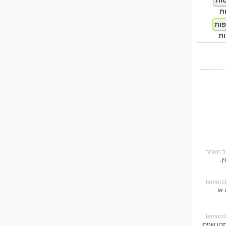
ת
ת
ן.
 או
ון שניתן