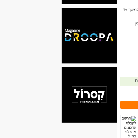
למשך ½
ן
ה