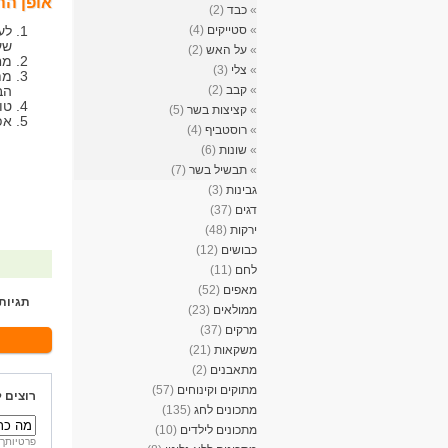
אופן הה
»
כבד
(2)
»
סטייקים
(4)
לע
שע
»
על האש
(2)
מח
»
צלי
(3)
מת
»
קבב
(2)
הב
טו
»
קציצות בשר
(5)
אפ
»
רוסטביף
(4)
»
שונות
(6)
»
תבשיל בשר
(7)
גבינות
(3)
דגים
(37)
ירקות
(48)
כבושים
(12)
לחם
(11)
מאפים
(52)
תגיות
ממולאים
(23)
מרקים
(37)
משקאות
(21)
מתאבנים
(2)
מתוקים וקינוחים
(57)
רוצים 
מתכונים לחג
(135)
מתכונים לילדים
(10)
פרטיותך 