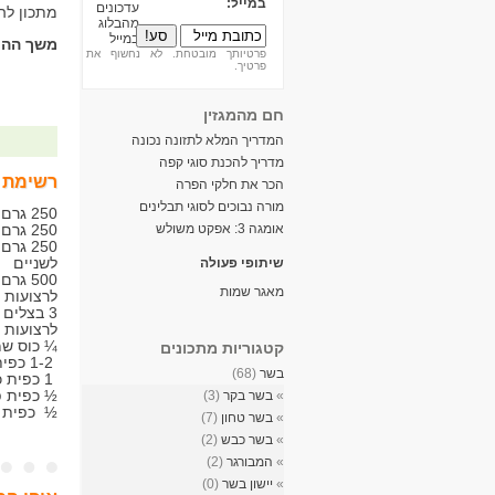
במייל:
מתכון לה
משך ההכ
פרטיותך מובטחת. לא נחשוף את
פרטיך.
חם מהמגזין
המדריך המלא לתזונה נכונה
מדריך להכנת סוגי קפה
רשימת 
הכר את חלקי הפרה
מורה נבוכים לסוגי תבלינים
250 גרם כבד עוף
אומגה 3: אפקט משולש
250 גרם טחול עוף
250 ג
לשניים
שיתופי פעולה
500 ג
מאגר שמות
לרצועות 
3 בצלים
לרצועות
¼ כוס שמן
קטגוריות מתכונים
1-2 כפית תבלין גריל עוף
בשר
(68)
1 כפית כמון
½ כפית פ
»
בשר בקר
(3)
½ כפית 
»
בשר טחון
(7)
»
בשר כבש
(2)
»
המבורגר
(2)
»
יישון בשר
(0)