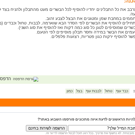
כנה:
רבב את כל התבלינים יחדיו להוסיף לכל הבשרים מעט מהתבלון ולהניח בצד 
ה.
ממים במחבת שמן ומטגנים את הבצל לצבע זהוב.
חילים להוסיף את הבשרים לפי הסדר הבא שוארמה, לבבות, טחול וכבדים (בי
שרים שמוסיפים לטגן כל סוג כמה דקות ואז להוסיף את סוג השני).
עמים את הבשר במידה וחסר תבלון מוסיפים לפי הטעם.
שר להוסיף ירקות כגון פטריות, רצועות פלפלים.
הדפס
:
כבד עוף
טחול
לבבות עוף
בצל
כמון
להיות הראשונים לדעת איזה מתכונים פורסמו השבוע באתר?
מובטחת. לא נחשוף את פרטיך. בכל רגע תוכל לבטל הרשמה לדיוור זה.