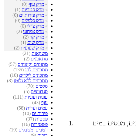
»
מרק עוף
(0)
»
מרק פטריות
(1)
»
מרק פירות ים
(0)
»
מרק פלפלים
(0)
»
מרק צ'ילי
(0)
»
מרק צמחוני
(2)
»
מרק קר
(2)
»
מרק שום
(1)
»
מרק שעועית
(2)
משקאות
(21)
מתאבנים
(2)
מתוקים וקינוחים
(57)
מתכונים לחג
(135)
מתכונים לילדים
(10)
מתכונים ללא גלוטן
(8)
סלטים
(70)
סנדוויצים
(5)
עוגות ועוגיות
(111)
עוף
(43)
עמים ועדות
(58)
פירות ים
(10)
פסטות
(37)
ים, מכסים במים
פשטידות
(16)
רטבים ומטבלים
(19)
ריבות
(9)