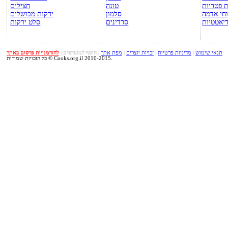
 פטריות
טונה
חצילים
חי אדמה
סלמון
ירקות מבושלים
יאטטיות
סרדינים
סלט ירקות
תנאי שימוש
|
מדיניות פרטיות
|
זכויות יוצרים
|
מפת אתר
|
הוסף למועדפים
|
להזדמנויות פרסום באתר
כל הזכויות שמורות © Cooks.org.il 2010-2015.