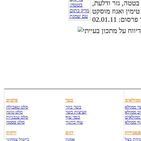
בטטה, גזר ודלעת,
ום: 02.01.11
ממולאים
בשר
סלטים
ר ממולא
בשר בקר
סלט טאבולה
ב ממולא
קציצות בשר
סלט טונה
ממולאים
כנפי עוף
סלט עגבניות
ף ממולא
עוף בתנור
סלט פסטה
פשטידות
דגים
ירקות
ידת בצל
אמנון
בישול צמחוני