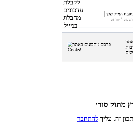
בות
כון זה. עליך
להתחבר