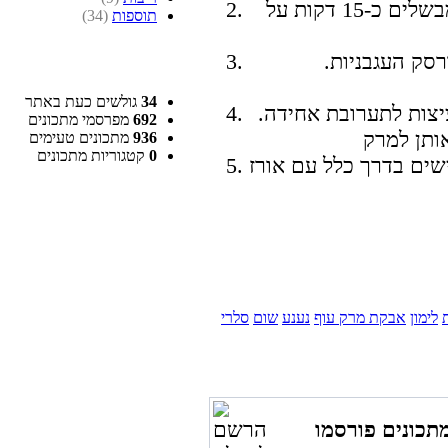
מתבלים באבקת המרק ,במלח פלפל ומבשלים כ-15 דקות על
תוספות
(34)
מוסיפים את הנענע, מיץ הלימון,סוכר ורסק העגבניות.
34
גולשים כעת באתר
יצות לתערובת אחידה.
692
מפרסמי מתכונים
936
מתכונים טעימים
0
קטגוריות מתכונים
ה. מגישים בדרך כלל עם אורז
לימון
אבקת מרק עוף
נענע
שום
סלרי
תכונים פורסמו