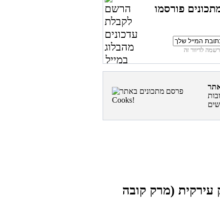
תכונים פורסמו
בות
 עירקית (מרק קובה