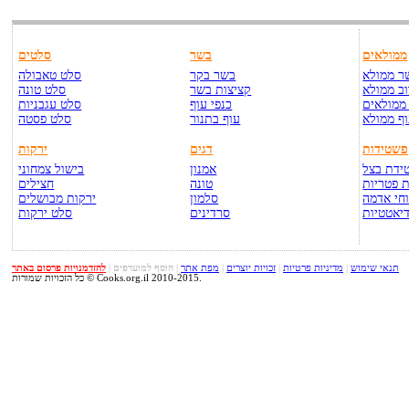
ממולאים
בשר
סלטים
ר ממולא
בשר בקר
סלט טאבולה
ב ממולא
קציצות בשר
סלט טונה
ממולאים
כנפי עוף
סלט עגבניות
ף ממולא
עוף בתנור
סלט פסטה
פשטידות
דגים
ירקות
ידת בצל
אמנון
בישול צמחוני
 פטריות
טונה
חצילים
חי אדמה
סלמון
ירקות מבושלים
יאטטיות
סרדינים
סלט ירקות
תנאי שימוש
|
מדיניות פרטיות
|
זכויות יוצרים
|
מפת אתר
|
הוסף למועדפים
|
להזדמנויות פרסום באתר
כל הזכויות שמורות © Cooks.org.il 2010-2015.