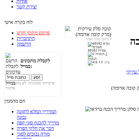
אודות
יצירת קשר
לוח בקרה אישי
פרסם מתכון חדש
התחברות
בה
*
צילום: מנהל האתר
הרשמה
69182 צפיות
2
תגובות
לקבלת מתכונים
ציון:
4.6
במייל:
 עירקי
פרטיותך מובטחת. לא נחשוף את
פרטיך.
חם מהמגזין
המדריך המלא לתזונה
נכונה
מדריך להכנת סוגי קפה
הכר את חלקי הפרה
מורה נבוכים לסוגי