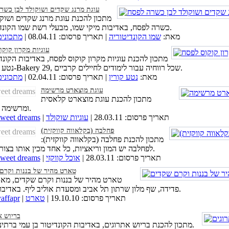
עוגת מרנג שקדים ושוקולד לבן כשר
מתכון להכנת עוגת מרנג שקדים ושוקו
כשרה לפסח, באדיבות מיקי שמו, מבעלי רשת שמו הקונדיטוריה.
מאת:
שמו הקונדיטוריה
| תאריך פרסום: 08.04.11 |
מתכוני
עוגיות מקרון קוק
מתכון להכנת עוגיות מקרון קוקוס לפסח, באדיבות הקונד
נטע קורין מ-Bakery 29, שכל רווחיה עבור לימודים לחיילים קרביים.
מאת:
נטע קורין
| תאריך פרסום: 02.04.11 |
מתכוני
עוגת מוצארט מרשימה
מתכון להכנת עוגת מוצארט קלאסית
ומרשימה במיוחד.
| תאריך פרסום: 28.03.11 |
עוגיות שוקולד
sweet dreams
פחלבה (בקלאווה קווקזית)
מתכון להכנת פחלבה (בקלאווה קווקזית):
לפחלבה יש המון וריאציות, כל אחד מכין אותו בצורה שונה.
| תאריך פרסום: 28.03.11 |
אוכל קווקזי
sweet dreams
טארט מהיר של בננות וקרם
טארט מהיר של בננות וקרם שקדים, מאת
פדידה, שף מלון שרתון תל אביב ומסעדת אוליב ליף. באדיבות סוגת.
| תאריך פרסום: 19.10.10 |
טארט
affapr
בריוש א
מתכון להכנת בריוש אתרוגים, באדיבות הקונדיטור בן עמי ברתיני שביט.