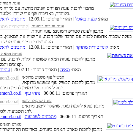
עוגת תפוחים
מתכון להכנת עוגת תפוחים הפוכה מוגשת עם גלידה 
בלוונדר, באדיבות שף עדי שוורץ מלגעת באוכל.
מאת:
לגעת באוכל
| תאריך פרסום: 12.09.11 |
מתכונים לראש
עוגת סטריפ רימונים
מתכון לעוגת סטריפ רימונים: עוגה חגיגית
 בעלת שכבות אדומות לבנות עם הרבה שלבי הכנה, אך שווה את המאמץ. ב
הקונדיטורית מירי ארזי מרשת
מאת:
קונדיטורית מתוקה
| תאריך פרסום: 12.09.11 |
מתכונים לראש
עוגיות חמאה 
מתכון להכנת עוגיות חמאה פשוטות וקלות להכנה, עם
קצוצים ותמצית וניל.
מאת:
מאיה
| תאריך פרסום: 26.07.11 |
עוגיו
תבשיל עוף משמש מרוקאי
מתכון להכנת תבשיל עוף ומשמש מרוקאי,
יכול להיות תחליף מצוין לחמין המוכר והטוב.
| תאריך פרסום: 06.06.11 |
נתחי עוף
emon3.co.il
עוגת שוקולד לימון
מתכון נפלא להכנת עוגת שוקולד ולימון, מתאים
לחג השבועות ולכל השנה.
| תאריך פרסום: 06.06.11 |
מתכונים לשבועות
emon3.co.il
טארט תאנים ב
מתכון להכנת טארט תאנים ביוגורט, באדיבות הקונדיטורית