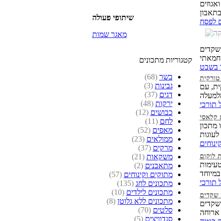
שיתופי פעולה
ם לפסח
מאגר שמות
 שקדים
י.
קטגוריות מתכונים
ו בשבט
בשר
(68)
 טורקית
גבינות
(3)
ית, עם
דגים
(37)
ירקות
(48)
 תורכי
כבושים
(12)
 קלאסי
לחם
(11)
 מתכון
מאפים
(52)
ממולאים
(23)
ינוחים
מרקים
(37)
ת לוקום
משקאות
(21)
טעימות
מתאבנים
(2)
ד!
מתוקים וקינוחים
(57)
 תורכי
מתכונים לחג
(135)
מתכונים לילדים
(10)
 שקדים
מתכונים ללא גלוטן
(8)
יחודי בטעמו
סלטים
(70)
סנדוויצים
(5)