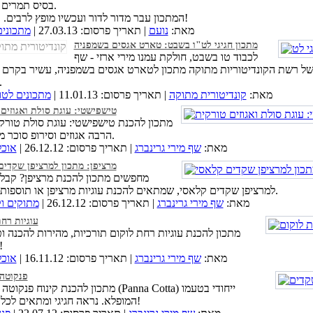
בסיס תמרים ואגוזים.
המתכון עבר מדור לדור ועכשיו מופץ לרבים. בתאבון!
מאת:
נועם
| תאריך פרסום: 27.03.13 |
מתכוני
לכבוד טו בשבט, חולקת עמנו מירי ארזי - שף
של רשת הקונדיטוריות מתוקה מתכון לטארט אגסים בשמפניה, עשיר בקרם
חמאת
מאת:
קונדיטורית מתוקה
| תאריך פרסום: 11.01.13 |
מתכונים לט
טישפישטי: עוגת סולת ואגוזים
מתכון להכנת טישפישטי: עוגת סולת טורק
הרבה אגוזים וסירופ סוכר מלמעלה.
מאת:
שף מירי גרינברג
| תאריך פרסום: 26.12.12 |
אוכל
מרציפן: מתכון למרציפן שקדים
מחפשים מתכון להכנת מרציפן? קבלו
למרציפן שקדים קלאסי, שמתאים להכנת עוגיות מרציפן או תוספות לעוגות.
מאת:
שף מירי גרינברג
| תאריך פרסום: 26.12.12 |
מתוקים וק
עוגיות רח
מתכון להכנת עוגיות רחת לוקום תורכיות, מהירות להכנה ו
במיוח
מאת:
שף מירי גרינברג
| תאריך פרסום: 16.11.12 |
אוכל
פנקוטה
מתכון להכנת קינוח פנקוטה שקדים (Panna Cotta) י
המופלא. נראה חגיגי ומתאים לכל ארוחה!