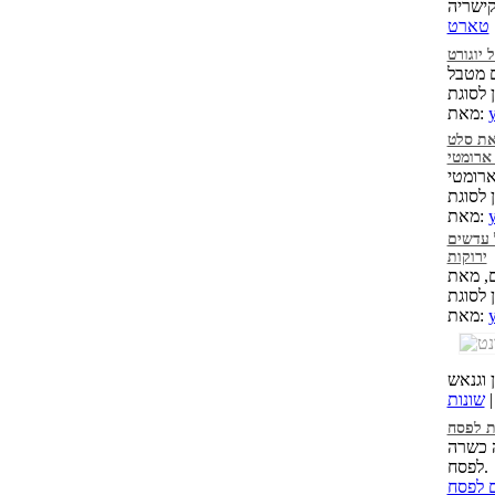
טארט
יוגורט
ם מטבל
y
מאת:
את סלט
ארומטי
y
מאת:
 עדשים
ירוקות
ם, מאת
y
מאת:
שונות
ת לפסח
ה כשרה
לפסח.
ם לפסח