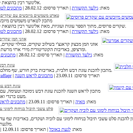
אלינוער רבין בהוצאת קוראים.
מאת:
גילעד תקשורת
| תאריך פרסום: 28.02.12 |
מתכונים לט
טארט משמשים מיובשים עם שקדים 
מתכון לטארט משמשים מיובש
שקדים פרוסים, מתוך הספר עוגות ועוגיות, מאת אלינוער רבין בהוצאת קוראים.
מאת:
גילעד תקשורת
| תאריך פרסום: 28.02.12 |
מתכונים לט
אוזני המן שקדים
אוזני המן מבצק קראנצ'י בשילוב שקדים, במילוי שקדים,
ומרציפן, באדיבות הקונדיטורית מירי ארזי מרשת מתוקה.
מאת:
גילעד תקשורת
| תאריך פרסום: 28.02.12 |
מתכונים 
עוגת דבש
מתכון להכנת עוגת דבש חלבית, באדיבות ברק חורש, שף מחלבות טרה.
| תאריך פרסום: 23.09.11 |
מתכונים לראש השנה
affapr
עוגת דבש עם 
מתכון לראש השנה להכנת עוגת דבש נימוכה וטעימה, עם ק
מעט ברנדי ואגוזי מלך.
מאת:
מאיה
| תאריך פרסום: 23.09.11 |
מתכונים לראש
סלט עשבי תיבול בניחוח לימוני ע
ן להכנת סלט עשבי תיבול בניחוח לימוני עם לוביה ושקדים, באדיבות שף עדי
מלגעת באוכל.
מאת:
לגעת באוכל
| תאריך פרסום: 12.09.11 |