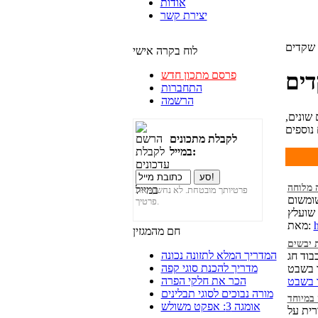
אודות
יצירת קשר
שקדים
לוח בקרה אישי
פרסם מתכון חדש
דים
התחברות
הרשמה
שונים,
לקבלת מתכונים
במייל:
 מלוחה
פרטיותך מובטחת. לא נחשוף את
שומשום
פרטיך.
 שועלץ
מאת:
חם מהמגזין
 יבשים
המדריך המלא לתזונה נכונה
בוד חג
מדריך להכנת סוגי קפה
הכר את חלקי הפרה
ו בשבט
מורה נבוכים לסוגי תבלינים
במיוחד
אומגה 3: אפקט משולש
רית על