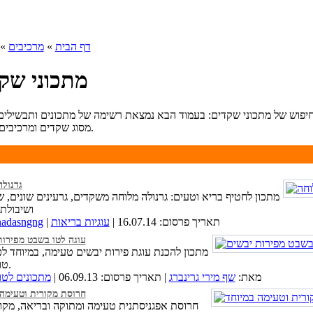
דף הבית
»
מרכיבים
» 
מתכוני שק
יפוש של מתכוני שקדים: בעמוד הבא נמצאת רשימה של מתכונים ותבשילים 
מסוג שקדים ומרכיבים נוספים.
גרנולה
מתכון לחטיף בריא וטעים: גרנולה מלוחה משקדים, גרעינים שונים, 
ושיבולת
| תאריך פרסום: 16.07.14 |
עוגיות בריאות
hadasngng
עוגה לטו בשבט מפירות
מתכון להכנת עוגת פירות יבשים טעימה, במיוחד לכ
טו בשבט.
מאת:
שף מירי גרינברג
| תאריך פרסום: 06.09.13 |
מתכונים לט
חרוסת מקורית וטעימה 
חרוסת אפגניסתנית טעימה ומתוקה ובריאה, מקו