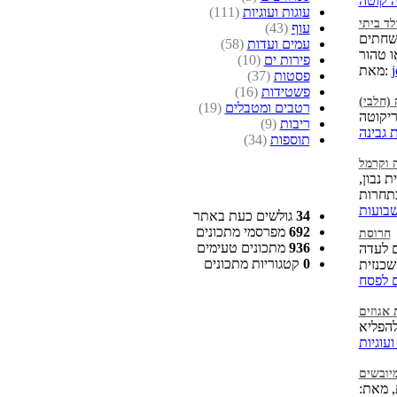
ה קוטה
עוגות ועוגיות
(111)
ד ביתי
עוף
(43)
ושחתים
עמים ועדות
(58)
פירות ים
(10)
j
מאת:
פסטות
(37)
פשטידות
(16)
 (חלבי)
רטבים ומטבלים
(19)
ריבות
(9)
 גבינה
תוספות
(34)
ה וקרמל
 נבון,
שבועות
34
גולשים כעת באתר
692
מפרסמי מתכונים
חרוסת
936
מתכונים טעימים
ם לעדה
0
קטגוריות מתכונים
ם לפסח
 אגוזים
ועוגיות
יובשים
, מאת: