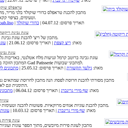
מאת:
שף מירי גרינברג
| תאריך פרסום: 22.07.12 |
פנ
טראפלס שוקול
מתכון להכנת טראפלס כדורי שוקולד בלגי מריר, מ
וטעימים, בציפוי קקאו טהור.
| תאריך פרסום: 04.07.12 |
כדורי שוקולד
oab.liso
עוגת גבינת ריקוטה
מתכון של ריצ' להכנת עוגת גבינת ריקוטה.
מאת:
ריצ קצפת
| תאריך פרסום: 21.06.12 |
עוגת
עוגת גבינ
עוגת גבינה ברוטב קרמל ונגיעות מלח אטלנטי, באדיבות גלית
המתכון הזוכה בתחרות Gad Patisserie למתכוני שבועות.
מאת:
גילעד תקשורת
| תאריך פרסום: 25.05.12 |
מתכונים ל
מתכון מסורתי להכנת חרוסת לפסח: הנה מתכון לחרוסת שמתאים ג
התימנית וגם לאשכנזית.
מאת:
שף מירי גרינברג
| תאריך פרסום: 06.04.12 |
מתכוני
עוגיות
מתכון להכנת עוגיות אגוזים מרוקאיות. פשוטות להכנה וטעימות להפליא.
מאת:
שף מירי גרינברג
| תאריך פרסום: 10.03.12 |
עוגות 
עוגת פירות מ
מתכון לעוגת פירות מיובשים, מתוך הספר עוגות ועוגיות