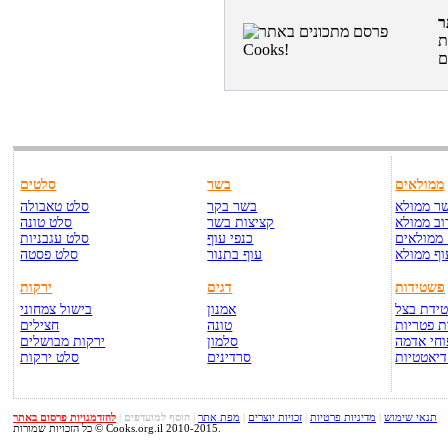
ת
ממולאים
בשר
סלטים
ר ממולא
בשר בקר
סלט טאבולה
וב ממולא
קציצות בשר
סלט טונה
ממולאים
כנפי עוף
סלט עגבניות
וף ממולא
עוף בתנור
סלט פסטה
פשטידות
דגים
ירקות
ידת בצל
אמנון
בישול צמחוני
 פטריות
טונה
חצילים
חי אדמה
סלמון
ירקות מבושלים
דיאטטיות
סרדינים
סלט ירקות
תנאי שימוש
|
מדיניות פרטיות
|
זכויות יוצרים
|
מפת אתר
|
הוסף למועדפים
|
להזדמנויות פרסום באתר
כל הזכויות שמורות © Cooks.org.il 2010-2015.