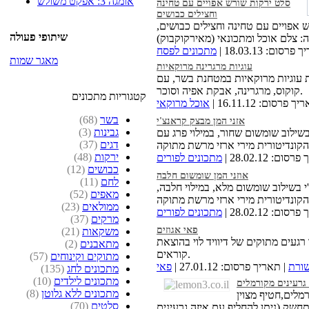
אומגה 3: אפקט משולש
סלט ירקות שורש אפויים עם טחינה
וחצילים כבושים
אפויים עם טחינה וחצילים כבושים,
שיתופי פעולה
רסום: 18.03.13 |
מתכונים לפסח
מאגר שמות
עוגיות מרגרינה מרוקאיות
 עוגיות מרוקאיות במטחנת בשר, עם
קוקוס, מרגרינה, אבקת אפיה וסוכר.
קטגוריות מתכונים
 פרסום: 16.11.12 |
אוכל מרוקאי
בשר
(68)
אזני המן מבצק קראנצ'י
גבינות
(3)
בשילוב שומשום שחור, במילוי פרג עם
דגים
(37)
ירקות
(48)
ום: 28.02.12 |
מתכונים לפורים
כבושים
(12)
אוזני המן שומשום חלבה
לחם
(11)
י בשילוב שומשום מלא, במילוי חלבה,
מאפים
(52)
ממולאים
(23)
ום: 28.02.12 |
מתכונים לפורים
מרקים
(37)
פאי אגוזים
משקאות
(21)
רגעים מתוקים של דיוויד לוי בהוצאת
מתאבנים
(2)
קוראים.
מתוקים וקינוחים
(57)
שורת
| תאריך פרסום: 27.01.12 |
פאי
מתכונים לחג
(135)
מתכונים לילדים
(10)
 גרעינים מקורמלים
מתכונים ללא גלוטן
(8)
רמלים,חטיף מצוין
סלטים
(70)
חשק (ניתן להחליף עם איזה גרעינים