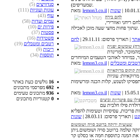
סנדוויצים
(5)
שמעדיפים).
עוגות ועוגיות
(111)
שונות
lemon3.co.il
מאת:
עוף
(43)
לחם בירה
עמים ועדות
(58)
ם ריחני ואוורירי,
פירות ים
(10)
שתוך פחות מחצי שעה מוכן לאכילה.
פסטות
(37)
פשטידות
(16)
אתר
| תאריך פרסום: 29.11.11 |
לחם
רטבים ומטבלים
(19)
רה) שומשום יפנית
ריבות
(9)
מהמוכר, למרינדת
תוספות
(34)
טבים ומטבלים
lemon3.co.il
מאת:
ות קוקוס מרוקאיות
מרוקאיות: עוגיות
16
גולשים כעת באתר
692
מפרסמי מתכונים
שונות
lemon3.co.il
מאת:
936
מתכונים טעימים
0
קטגוריות מתכונים
ילו עם פיטריות וביצים
ולדת פילו חלבית עם
נט
| תאריך פרסום: 28.03.11 |
שונות
שעועית ירוקה ברוטב סויה ושומשום
וקה שלמה ברוטב סויה ושומשום.ניתן