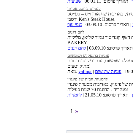
| תאריך פרסום: 06.01.11 |
שעועית
כנפיים ברוטב אסיתי
תי, באדיבות שף אורן וייס – ספייסס
ורטבי Ken's Steak House.
| תאריך פרסום: 03.09.10 |
כנפי עוף
לחם דגנים
השף קונדיטור עמיר לוליאן, מליליות
BAKERY.
אריך פרסום: 03.09.10 |
לחם דגנים
עוגיות ברנפקלס ושומשום
נפקלס ושומשום, עם דבש וסוכר חום.
מתוק וטעים!
עוגיות שומשום
yaffapr
מאת:
לחמניות הבית של פינגוין
 של פינגוין, באדיבות מסעדת פינגוין
מנהריה - החוגגת 70 שנות פעילות!
| תאריך פרסום: 21.05.10 |
לחמניות
1
»