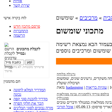
אודות
יצירת קשר
בית
»
מרכיבים
» שומשום
לוח בקרה אישי
פרסם מתכון חדש
מתכוני שומשום
התחברות
הרשמה
בעמוד הבא נמצאת רשימה
לקבלת מתכונים
במייל:
פרטיותך מובטחת. לא נחשוף את
פרטיך.
גרנולה מלוחה
חה משקדים, גרעינים שונים, שומשום
חם מהמגזין
ושיבולת שועלץ
עוגיות בריאות
hadasngng
מאת:
המדריך המלא לתזונה
בולמס טורקי (לחמניות גבינה ממולאות
נכונה
במנגולד)
מדריך להכנת סוגי קפה
הכר את חלקי הפרה
ריך פרסום: 05.09.13 |
אוכל תורכי
מורה נבוכים לסוגי תבלינים