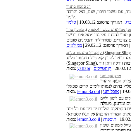
דג סלמון בתנור
ור, עם עשבי תיבון, שום, בצל והרבה
לימון.
ברג
| תאריך פרסום: 10.03.12 |
סלמון
גפן ממולאים בבשר (יאפרק), מתכון סורי
 סורי להכנת עלי גפן ממולאים בבשר
 תאריך פרסום: 29.02.12 |
ממולאים
קטייל סינגפור סלינג (Singapor Sling)
מד כיצד להכין קוקטייל סינגפור סלינג
קוקטיילים
yaffapr
מאת:
מרק עוף יווני
המרק העוף היהודי
אוכל יווני
lemon3.co.il
מאת:
וס עם לימון וליים
ם ומרענן, מעולה
ת הקוסקוס הולכת יד ביד עם כל מנה
וסקוס המהיר ההכנה(אל תגלו לסבתא)
תוספות
lemon3.co.il
מאת:
יל לימונים וטימין
 היותר מיוחדים