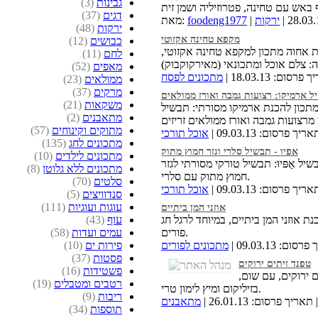
גבינות
(3)
דגים
(37)
ירקות
foodeng1977
מאת:
ירקות
(48)
מקפא טחינה אקזוטי
כבושים
(12)
 אחוה מתכון למקפא טחינה אקזוטי,
לחם
(11)
מאפים
(52)
רסום: 18.03.13 |
מתכונים לפסח
ממולאים
(23)
מרקים
(37)
ל ארמיקו: רצועות גמבה ואורז ממולאים
משקאות
(21)
תכון להכנת ארמיקו מסורתי: תבשיל
מתאבנים
(2)
מתוקים וקינוחים
(57)
ריך פרסום: 09.03.13 |
אוכל תורכי
מתכונים לחג
(135)
אפיו - תבשיל סלרי וגזר חמוץ מתוק
מתכונים לילדים
(10)
יל אַפּיוּ: תבשיל טורקי מסורתי לגזר
מתכונים ללא גלוטן
(8)
חמוץ מתוק עם סלרי.
סלטים
(70)
ריך פרסום: 09.03.13 |
אוכל תורכי
סנדוויצים
(5)
עוגות ועוגיות
(111)
אוזני המן ביתיים
ת אוזני המן ביתיים, במיוחד לרגל חג
עוף
(43)
פורים.
עמים ועדות
(58)
ום: 09.03.13 |
מתכונים לפורים
פירות ים
(10)
פסטות
(37)
טפנד זיתים ירוקים
פשטידות
(16)
 ירוקים, עם שום,
רטבים ומטבלים
(19)
בזיליקום ומיץ לימון טרי.
ריבות
(9)
 תאריך פרסום: 26.01.13 |
מתאבנים
תוספות
(34)