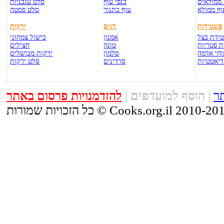
ממולאים
כנפי עוף
סלט עגבניות
וף ממולא
עוף בתנור
סלט פסטה
פשטידות
דגים
ירקות
ידת בצל
אמנון
בישול צמחוני
 פטריות
טונה
חצילים
חי אדמה
סלמון
ירקות מבושלים
דיאטטיות
סרדינים
סלט ירקות
ר
|
הוסף למועדפים
|
להזדמנויות פרסום באתר
זכויות שמורות © Cooks.org.il 2010-2015.