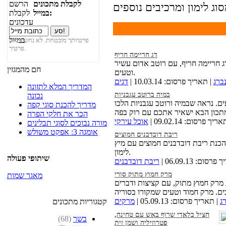
לקבלת מתכונים
במייל:
פרטיותך מובטחת. לא נחשוף את
פרטיך.
דג חריימה חריף
ג חריימה חריף, עם רוטב אדום עשיר
חם מהמגזין
וטעים.
ברג
| תאריך פרסום: 10.03.14 |
דגים
המדריך המלא לתזונה
במיה ברוטב עגבניות
נכונה
ם. נראה שבמיה ורוטב עגבניות הלכו
מדריך להכנת סוגי קפה
הכר את חלקי הפרה
ריך פרסום: 09.02.14 |
אוכל עירקי
מורה נבוכים לסוגי תבלינים
אומגה 3: אפקט משולש
ריבת דובדבנים חמוצים
הכנת ריבת דובדבנים חמוצים עם מיץ
לימון.
שיתופי פעולה
סום: 06.09.13 |
ריבת דובדבנים
מרק חמוץ מתוק סורי
מאגר שמות
מרק חמוץ מתוק, עם קציצות ודברים
ג
| תאריך פרסום: 05.09.13 |
מרקים
קטגוריות מתכונים
חציל בלאדי שרוף באש עם טחינה,
בשר
(68)
פטרוזיליה ושמן זית