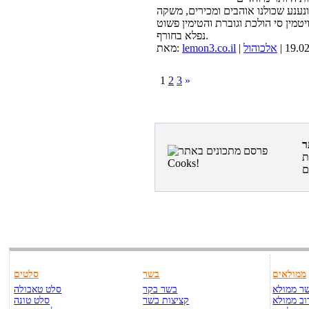
ונענע שכולנו אוהבים ומכירים, משקה
יטמין סי הולכת וגוברת והטימין פשוט
נפלא בחורף.
אלכוהול
lemon3.co.il
מאת:
1
2
3
»
ת
ממולאים
בשר
סלטים
ר ממולא
בשר בקר
סלט טאבולה
וב ממולא
קציצות בשר
סלט טונה