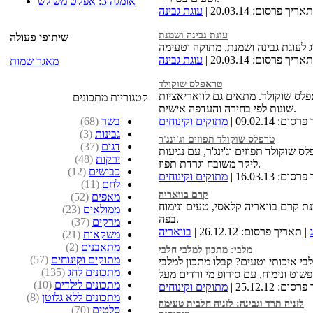
אומגה 3: אפקט משולש
אריך פרסום: 20.03.14 |
עוגת גבינה
עוגת גבינה ושמנת
שיתופי פעולה
אריך פרסום: 20.03.14 |
עוגת גבינה
מאגר שמות
טראפלס שוקולד
פלס שוקולד. מתאים גם לוואריאציות
קטגוריות מתכונים
שונות לפי בחירה והעדפה אישית.
ם: 09.02.14 |
מתוקים וקינוחים
בשר
(68)
גבינות
(3)
טרפלס שוקולד תפוזים וג'ינג'ר
דגים
(37)
 שוקולד תפוזים וג'ינג'ר, עם נגיעות
ירקות
(48)
ליקר משובח וגרדת תפוז.
כבושים
(12)
ם: 16.03.13 |
מתוקים וקינוחים
לחם
(11)
קרם בוואריה
מאפים
(52)
ת קרם בוואריה קלאסי, טעים ונימוח
ממולאים
(23)
בפה.
מרקים
(37)
| תאריך פרסום: 26.12.12 |
בוואריה
משקאות
(21)
מתאבנים
(2)
מלבי: מתכון למלבי חלבי
מתוקים וקינוחים
(57)
י איכותי וטעים? קבלו מתכון למלבי
מתכונים לחג
(135)
מתכונים לילדים
(10)
ם: 25.12.12 |
מתוקים וקינוחים
מתכונים ללא גלוטן
(8)
לזניה תרד וגבינה: לזניה חלבית טעימה
סלטים
(70)