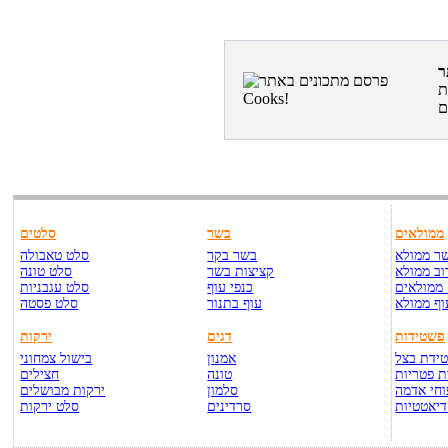
ת
ממולאים
בשר
סלטים
ר ממולא
בשר בקר
סלט טאבולה
וב ממולא
קציצות בשר
סלט טונה
ממולאים
כנפי עוף
סלט עגבניות
וף ממולא
עוף בתנור
סלט פסטה
פשטידות
דגים
ירקות
ידת בצל
אמנון
בישול צמחוני
 פטריות
טונה
חצילים
חי אדמה
סלמון
ירקות מבושלים
דיאטטיות
סרדינים
סלט ירקות