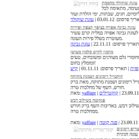
עוגת שוקולד מהממת
עימה, מתאימה לכל
ך פרסום: 03.01.12 |
עוגת שוקולד
עוגת גבינה אפויה בציפוי קצפת ופירות
לעוגת גבינה אפויה במלית קרם עשיר
מעוטרת בשלל פירות העונה.
אריך פרסום: 22.11.11 |
עוגת גבינה
מתכון לקיש סלמון מעושן
מחומרי גלם מעודנים ומשובחים, טעים
ומומלץ בחום!
פזית
| תאריך פרסום: 01.11.11 |
קיש
קוקטייל רימונים ושמנת מתוקה
ייל רימונים ושמנת מתוקה, מאת ברק
חורש, השף של מחלבות טרה.
קוקטיילים
yaffapr
מאת:
פנקוטה בשילוב דבש
שילוב דבש, באדיבות השף ברק חורש
ממחלבות טרה.
פנה קוטה
yaffapr
מאת:
ריפ רימונים
עוגה חגיגית