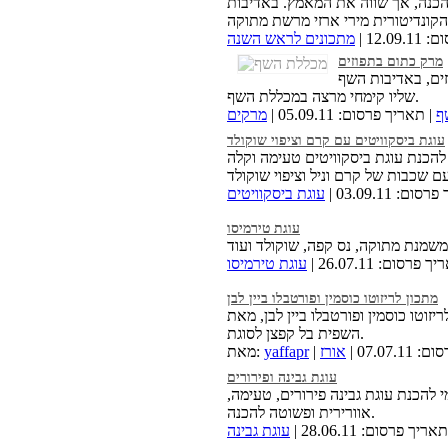
הכנה, אך שווה את המאמץ. באדיבות
הקונדיטורית מירי ארזי מרשת מתוקה
12.0 |
מתכונים לראש השנה
מרק כתום בתפוזים
ים, באדיבות השף
שליו קימחי מרצה במכללת השף.
ף
| תאריך פרסום: 05.09.11 |
מרקים
עוגת ביסקוויטים עם קרם וציפוי שוקולד
להכנת עוגת ביסקוויטים טעימה וקלה
ם: 03.09.11 |
עוגת ביסקוויטים
עוגת טירמיסו
 פרסום: 26.07.11 |
עוגת טירמיסו
מתכון לריזוטו כוסמין ופורטבלו ביין לבן
ריזוטו כוסמין ופורטבלו ביין לבן, מאת
השפית בל קפצן לסוגת.
07.07.1 |
אורז
yaffapr
מאת:
עוגת גבינה ופירורים
 להכנת עוגת גבינה פירורים, טעימה,
אוורירית ופשוטה להכנה.
אריך פרסום: 28.06.11 |
עוגת גבינה