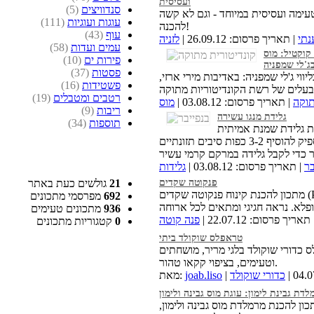
ועסיסית
סנדוויצים
(5)
טעימה ועסיסית במיוחד - וגם לא קשה
עוגות ועוגיות
(111)
להכנה!
עוף
(43)
נתי
| תאריך פרסום: 26.09.12 |
לזניה
עמים ועדות
(58)
קוקטיל: מוס
פירות ים
(10)
ג'לי שמפניה
פסטות
(37)
וי ג'לי שמפניה: באדיבות מירי ארזי,
פשטידות
(16)
רטבים ומטבלים
(19)
תוקה
| תאריך פרסום: 03.08.12 |
מוס
ריבות
(9)
גלידת מנגו עשירה
תוספות
(34)
נת גלידת שמנת אמיתית
בחמש דקות עבודה, ללא צורך במכונת גלידה. מספיק להוסיף 3-2 כפות סיבים תזונתיים
בר
| תאריך פרסום: 03.08.12 |
גלידות
פנקוטה שקדים
21
גולשים כעת באתר
מתכון להכנת קינוח פנקוטה שקדים (Panna Cotta) ייחודי בטעמו
692
מפרסמי מתכונים
936
מתכונים טעימים
תאריך פרסום: 22.07.12 |
פנה קוטה
0
קטגוריות מתכונים
טראפלס שוקולד ביתי
 כדורי שוקולד בלגי מריר, מושחתים
וטעימים, בציפוי קקאו טהור.
כדורי שוקולד
joab.liso
מאת:
לדת גבינת לימון: עוגת מוס גבינה ולימון
כון להכנת מרמלדת מוס גבינה ולימון,