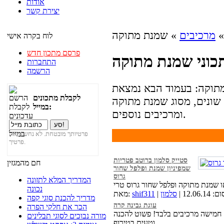
אודות
יצירת קשר
מרכיבים
» שמנת מתוקה
לוח בקרה אישי
פרסם מתכון חדש
כוני שמנת מתוקה
התחברות
הרשמה
מתוקה: בעמוד הבא נמצאת
לקבלת מתכונים
שונים, מסוג שמנת מתוקה
במייל:
ומרכיבים נוספים.
פרטיותך מובטחת. לא נחשוף את
פרטיך.
סטייק סלמון ברוטב פטריות
חם מהמגזין
שמפיניון שמנת ופלפל שחור
גרוס
המדריך המלא לתזונה
נכונה
12.06 |
סלמון
shif311
מאת:
מדריך להכנת סוגי קפה
עוגת גבינה קרה
הכר את חלקי הפרה
 חמישה מרכיבים בלבד! פשוט להכנה
מורה נבוכים לסוגי תבלינים
וטעים בטירוף.